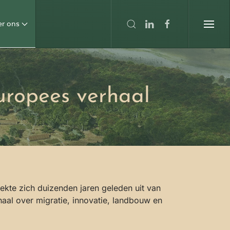
er ons
uropees verhaal
kte zich duizenden jaren geleden uit van
aal over migratie, innovatie, landbouw en