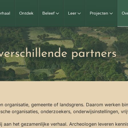
erhaal
Ontdek
Beleef
Leer
Projecten
Ov
erschillende partners
én organisatie, gemeente of landsgrens. Daarom werken bi
 organisaties, onderzoekers, onderwijsinstellingen, vrijwil
 bij aan het gezamenlijke verhaal. Archeologen leveren kenn