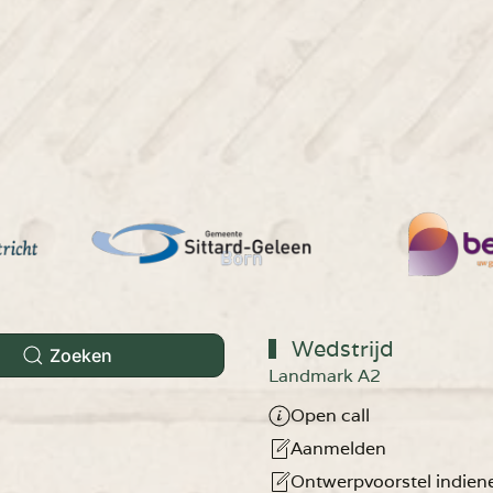
Wedstrijd
Zoeken
Landmark A2
Open call
Aanmelden
Ontwerpvoorstel indien