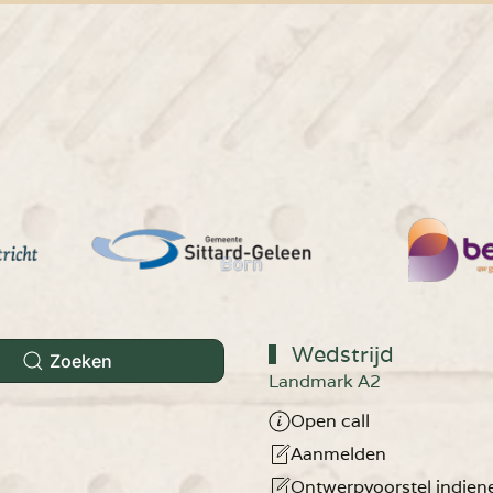
Wedstrijd
Zoeken
Landmark A2
Open call
Aanmelden
Ontwerpvoorstel indien